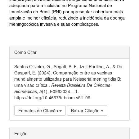
adequada para a inclusão no Programa Nacional de
Imunização do Brasil (PNI) por apresentar cobertura mais
ampla e melhor eficácia, reduzindo a incidência da doença
meningocócica invasiva e suas complicações.
Detalhes
Como Citar
do
artigo
Santos Oliveira, G., Segati, A. F., Izeli Portilho, A., & De
Gaspari, E. (2024). Comparação entre as vacinas
mundialmente utilizadas para Neisseria meningitidis B:
uma visão crítica .
Revista Brasileira De Ciências
Biomédicas
,
5
(1), E0962024 – 1.
https://doi.org/10.46675/rbcbm.v5i1.96
Fomatos de Citação
Baixar Citação
Edição