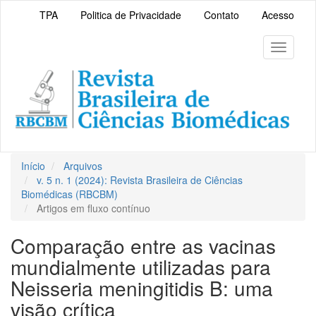
Navegação
TPA
Politica de Privacidade
Contato
Acesso
Principal
Conteúdo
principal
Toggle
Barra
navigati
Lateral
Início
Arquivos
v. 5 n. 1 (2024): Revista Brasileira de Ciências
Biomédicas (RBCBM)
Artigos em fluxo contínuo
Comparação entre as vacinas
mundialmente utilizadas para
Neisseria meningitidis B: uma
visão crítica