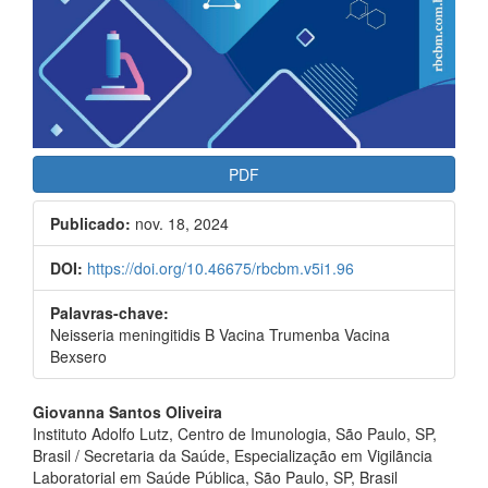
PDF
Publicado:
nov. 18, 2024
DOI:
https://doi.org/10.46675/rbcbm.v5i1.96
Palavras-chave:
Neisseria meningitidis B Vacina Trumenba Vacina
Bexsero
Conteúdo
Giovanna Santos Oliveira
do
Instituto Adolfo Lutz, Centro de Imunologia, São Paulo, SP,
Brasil / Secretaria da Saúde, Especialização em Vigilãncia
artigo
Laboratorial em Saúde Pública, São Paulo, SP, Brasil