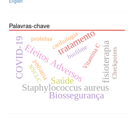
English
Palavras-chave
tratamento
cardiologia
proteína
COVID-19
fisioterapia
Efeitos Adversos
Vitamina C
biofilme
Checkpoints
pediatria
NSCLC
Saúde
Staphylococcus aureus
Biossegurança