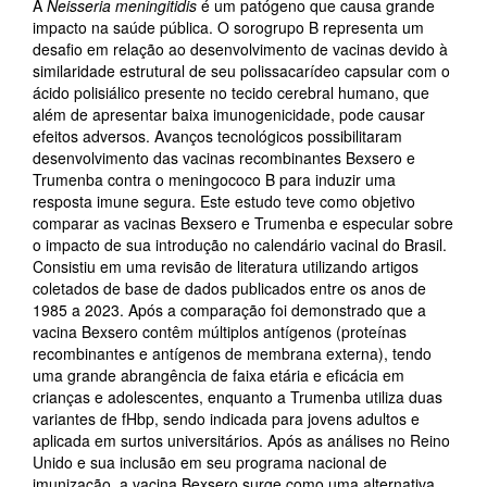
A
Neisseria meningitidis
é um patógeno que causa grande
impacto na saúde pública. O sorogrupo B representa um
desafio em relação ao desenvolvimento de vacinas devido à
similaridade estrutural de seu polissacarídeo capsular com o
ácido polisiálico presente no tecido cerebral humano, que
além de apresentar baixa imunogenicidade, pode causar
efeitos adversos. Avanços tecnológicos possibilitaram
desenvolvimento das vacinas recombinantes Bexsero e
Trumenba contra o meningococo B para induzir uma
resposta imune segura. Este estudo teve como objetivo
comparar as vacinas Bexsero e Trumenba e especular sobre
o impacto de sua introdução no calendário vacinal do Brasil.
Consistiu em uma revisão de literatura utilizando artigos
coletados de base de dados publicados entre os anos de
1985 a 2023. Após a comparação foi demonstrado que a
vacina Bexsero contêm múltiplos antígenos (proteínas
recombinantes e antígenos de membrana externa), tendo
uma grande abrangência de faixa etária e eficácia em
crianças e adolescentes, enquanto a Trumenba utiliza duas
variantes de fHbp, sendo indicada para jovens adultos e
aplicada em surtos universitários. Após as análises no Reino
Unido e sua inclusão em seu programa nacional de
imunização, a vacina Bexsero surge como uma alternativa