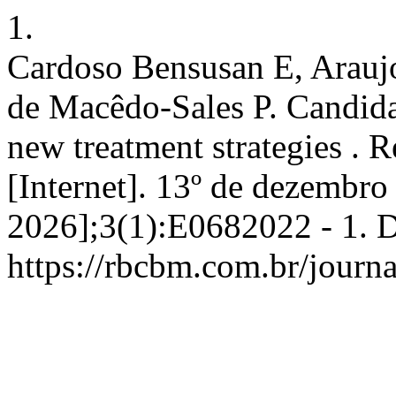
1.
Cardoso Bensusan E, Araujo
de Macêdo-Sales P. Candida 
new treatment strategies . 
[Internet]. 13º de dezembro
2026];3(1):E0682022 - 1. D
https://rbcbm.com.br/journ